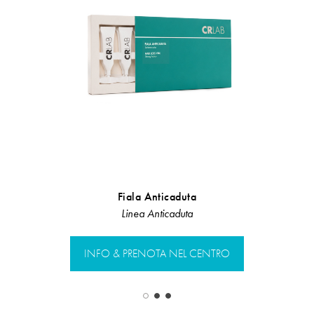
Fiala Anticaduta
Cerotto an
Linea Anticaduta
Line
INFO & PRENOTA NEL CENTRO
INFO & PR