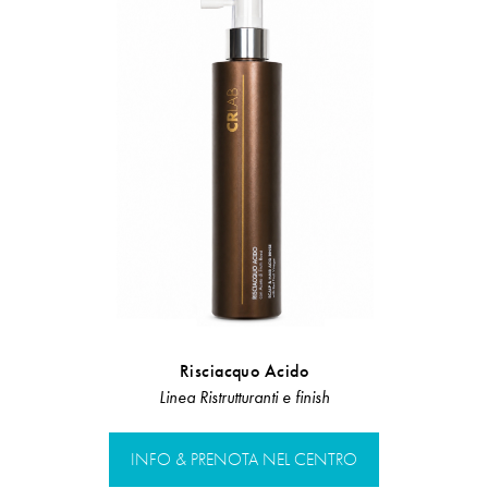
Risciacquo Acido
Lozione 
Linea Ristrutturanti e finish
LInea 
INFO & PRENOTA NEL CENTRO
INFO & PR