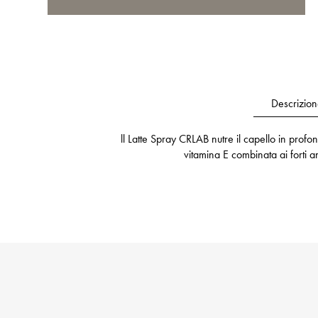
Descrizion
ll Latte Spray CRLAB nutre il capello in profond
vitamina E combinata ai forti ant