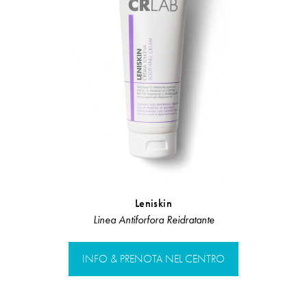
Leniskin
H
Linea Antiforfora Reidratante
Linea Rist
INFO & PRENOTA NEL CENTRO
INFO & PR