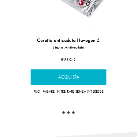
Cerotto anticaduta Havogen 5
Maschera
P
Linea Anticaduta
LIn
89,00 €
15,
ACQUISTA
A
PUOI PAGARE IN TRE RATE SENZA INTERESSE
PUOI PAGARE IN 