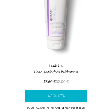
Leniskin
Integrato
Linea Antiforfora Reidratante
Integra
17,60 €
32,00 €
ACQUISTA
A
PUOI PAGARE IN TRE RATE SENZA INTERESSE
PUOI PAGARE IN 