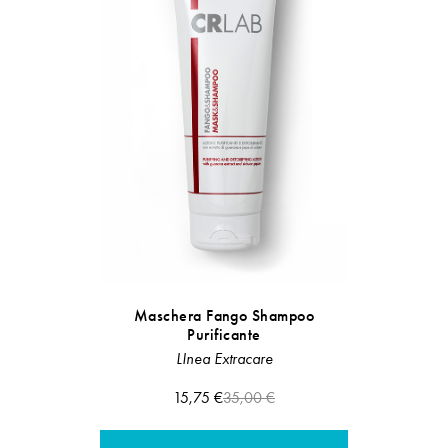
Maschera
Maschera Fango Shampoo
Purificante
LInea 
LInea Extracare
15,75 €
35,00 €
A