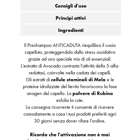
Consigli d'uso
Principi attivi
Ingredienti
Il Preshampoo ANTICADUTA riequilibra il cuoio
capelluto, proteggendolo dallo stress ossidativo
grazie ad uno speciale mix di oli essenziali.
L'estratto di Avocado contrasta l'attività della 5-alfa-
reduttasi, coinvolte nella caduta dei capelli.
Gli estratti di
cellule staminali di Mela
e le
proteine idrolizzate del lievito favoriscono la fase
anagen del capello. La
polvere di Rubino
esfolia la cute.
La consegna ricorrente ti consente di ricevere
comodamente a casa i tuoi prodotti preferiti ogni
30 giorni senza dover rifare l’ordine.
Ricorda che l'attivazione non è mai