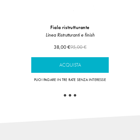
Fiala ristrutturante
Scru
Linea Ristrutturanti e finish
LInea 
38,00 €
95,00 €
ACQUISTA
A
PUOI PAGARE IN TRE RATE SENZA INTERESSE
PUOI PAGARE IN 