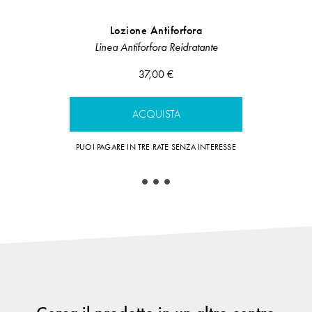
Lozione Antiforfora
Presham
Linea Antiforfora Reidratante
Line
37,00 €
ACQUISTA
A
PUOI PAGARE IN TRE RATE SENZA INTERESSE
PUOI PAGARE IN 