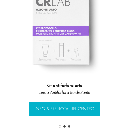
Kit antiforfora urto
Risciacquo
Linea Antiforfora Reidratante
Linea Rist
INFO & PRENOTA NEL CENTRO
INFO & PR