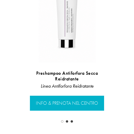
Preshampoo Antiforfora Secca
Presham
Reidratante
Line
Linea Antiforfora Reidratante
INFO & PR
INFO & PRENOTA NEL CENTRO