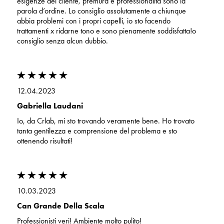
esigenze del cliente, premura e professionalità sono la
parola d’ordine. Lo consiglio assolutamente a chiunque
abbia problemi con i propri capelli, io sto facendo
trattamenti x ridarne tono e sono pienamente soddisfatta!o
consiglio senza alcun dubbio.
12.04.2023
Gabriella Laudani
Io, da Crlab, mi sto trovando veramente bene. Ho trovato
tanta gentilezza e comprensione del problema e sto
ottenendo risultati!
10.03.2023
Can Grande Della Scala
Professionisti veri! Ambiente molto pulito!