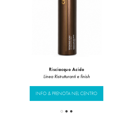
Risciacquo Acido
Shampo
Linea Ristrutturanti e finish
Line
INFO & PRENOTA NEL CENTRO
INFO & PR