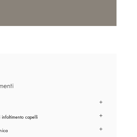
menti
i infoltimento capelli
nica