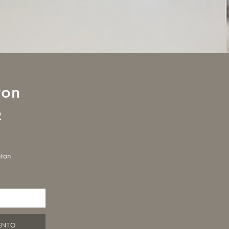
ton
R
hton
ENTO