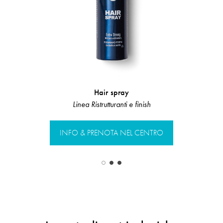
Hair spray
Scru
Linea Ristrutturanti e finish
LInea 
INFO & PRENOTA NEL CENTRO
INFO & PR