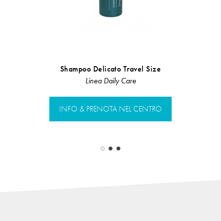
Shampoo Delicato Travel Size
Risciacquo
Linea Daily Care
Linea Rist
INFO & PRENOTA NEL CENTRO
INFO & PR