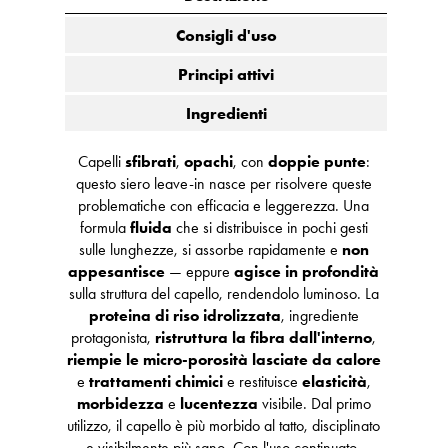
Consigli d'uso
Principi attivi
Ingredienti
Capelli
sfibrati
,
opachi
, con
doppie punte
:
questo siero leave-in nasce per risolvere queste
problematiche con efficacia e leggerezza. Una
formula
fluida
che si distribuisce in pochi gesti
sulle lunghezze, si assorbe rapidamente e
non
appesantisce
— eppure
agisce in profondità
sulla struttura del capello, rendendolo luminoso. La
proteina di riso idrolizzata
, ingrediente
protagonista,
ristruttura la fibra dall'interno
,
riempie le micro-porosità lasciate da calore
e
trattamenti chimici
e restituisce
elasticità
,
morbidezza
e
lucentezza
visibile. Dal primo
utilizzo, il capello è più morbido al tatto, disciplinato
e visibilmente più sano. Con l'uso continuato,