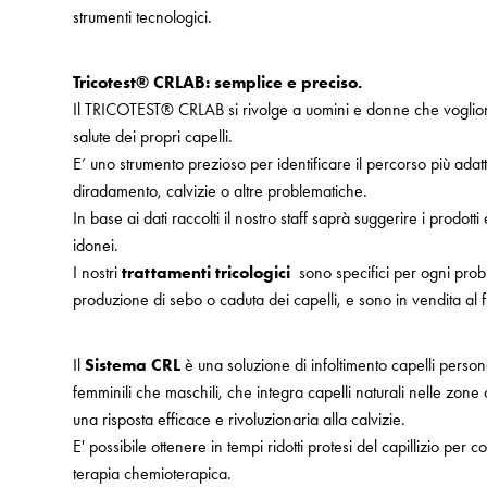
strumenti tecnologici.
Tricotest® CRLAB: semplice e preciso.
Il TRICOTEST® CRLAB si rivolge a uomini e donne che voglion
salute dei propri capelli.
E’ uno strumento prezioso per identificare il percorso più adatt
diradamento, calvizie o altre problematiche.
In base ai dati raccolti il nostro staff saprà suggerire i prodotti 
idonei.
I nostri
trattamenti tricologici
sono specifici per ogni probl
produzione di sebo o caduta dei capelli, e sono in vendita al f
Il
Sistema CRL
è una soluzione di infoltimento capelli person
femminili che maschili, che integra capelli naturali nelle zone
una risposta efficace e rivoluzionaria alla calvizie.
E' possibile ottenere in tempi ridotti protesi del capillizio pe
terapia chemioterapica.