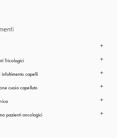
menti
ti Tricologici
i infoltimento capelli
ione cuoio capelluto
nica
a pazienti oncologici