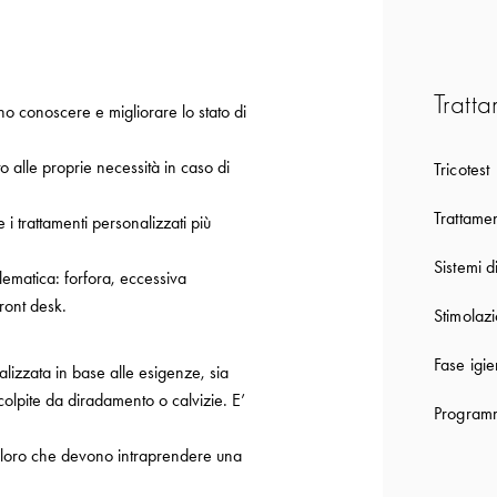
Tratta
o conoscere e migliorare lo stato di
o alle proprie necessità in caso di
Tricotest
Trattamen
e i trattamenti personalizzati più
Sistemi d
ematica: forfora, eccessiva
ront desk.
Stimolaz
Fase igie
alizzata in base alle esigenze, sia
 colpite da diradamento o calvizie. E’
Programm
r coloro che devono intraprendere una