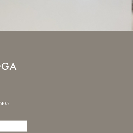
OGA
37405