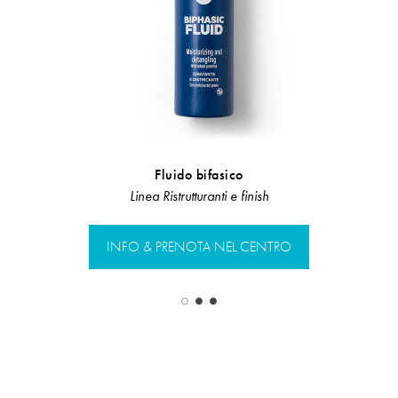
Fluido bifasico
Preshampo
Linea Ristrutturanti e finish
LInea 
INFO & PRENOTA NEL CENTRO
INFO & PR