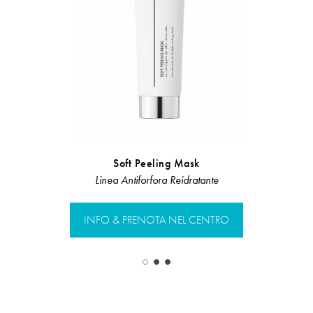
Soft Peeling Mask
Flu
Linea Antiforfora Reidratante
Linea Rist
INFO & PRENOTA NEL CENTRO
INFO & PR