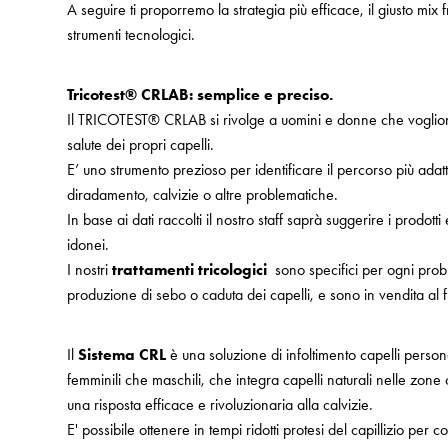
A seguire ti proporremo la strategia più efficace, il giusto mix f
strumenti tecnologici.
Tricotest® CRLAB: semplice e preciso.
Il TRICOTEST® CRLAB si rivolge a uomini e donne che voglion
salute dei propri capelli.
E’ uno strumento prezioso per identificare il percorso più adatt
diradamento, calvizie o altre problematiche.
In base ai dati raccolti il nostro staff saprà suggerire i prodotti 
idonei.
I nostri
trattamenti tricologici
sono specifici per ogni probl
produzione di sebo o caduta dei capelli, e sono in vendita al f
Il
Sistema CRL
è una soluzione di infoltimento capelli person
femminili che maschili, che integra capelli naturali nelle zone
una risposta efficace e rivoluzionaria alla calvizie.
E' possibile ottenere in tempi ridotti protesi del capillizio pe