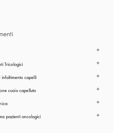
menti
ti Tricologici
i infoltimento capelli
ione cuoio capelluto
nica
a pazienti oncologici