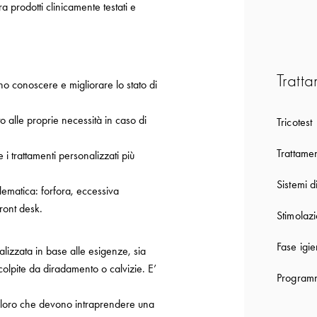
ra prodotti clinicamente testati e
Tratta
o conoscere e migliorare lo stato di
o alle proprie necessità in caso di
Tricotest
Trattamen
e i trattamenti personalizzati più
Sistemi d
ematica: forfora, eccessiva
ront desk.
Stimolaz
Fase igie
alizzata in base alle esigenze, sia
 colpite da diradamento o calvizie. E’
Programm
r coloro che devono intraprendere una