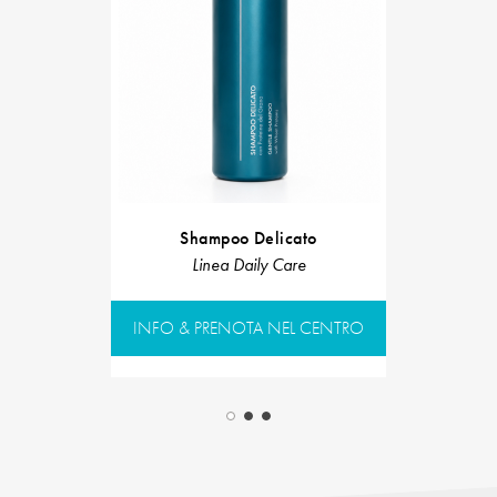
Shampoo Delicato
Cerotto an
Linea Daily Care
Line
INFO & PRENOTA NEL CENTRO
INFO & PR