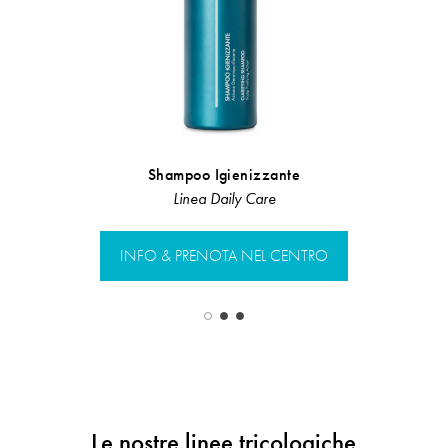
Shampoo Igienizzante
Scru
Linea Daily Care
LInea 
INFO & PRENOTA NEL CENTRO
INFO & PR
Le nostre linee tricologiche