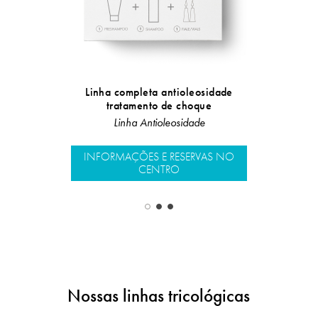
Linha completa antioleosidade
Linha co
tratamento de choque
r
Linha Antioleosidade
Antica
INFORMAÇÕES E RESERVAS NO
INFORMAÇÕ
CENTRO
Nossas linhas tricológicas