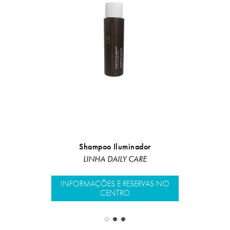
Shampoo Iluminador
Máscara
LINHA DAILY CARE
Linha 
INFORMAÇÕES E RESERVAS NO
INFORMAÇÕ
CENTRO