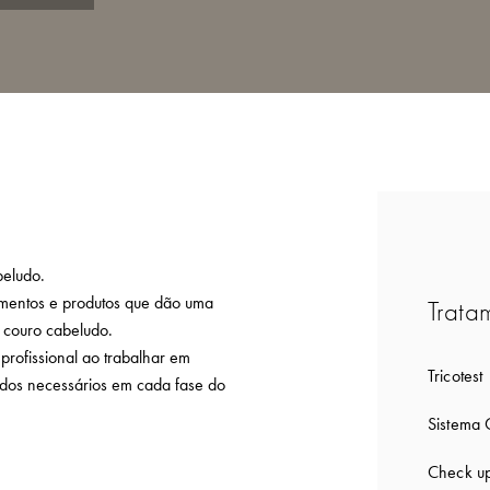
beludo.
amentos e produtos que dão uma
Trata
o couro cabeludo.
rofissional ao trabalhar em
Tricotest
ados necessários em cada fase do
Sistema 
Check u