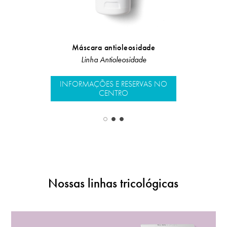
Máscara antioleosidade
Linha Antioleosidade
Antica
INFORMAÇÕES E RESERVAS NO
INFORMAÇÕ
CENTRO
Nossas linhas tricológicas