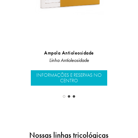
Ampola Antioleosidade
Ampol
Linha Antioleosidade
Lin
INFORMAÇÕES E RESERVAS NO
INFORMAÇÕ
CENTRO
Nossas linhas tricológicas