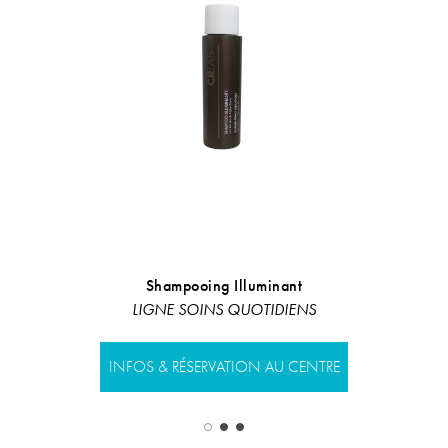
Shampooing Illuminant
Spray 
LIGNE SOINS QUOTIDIENS
Te
INFOS & RÉSERVATION AU CENTRE
INFOS & RÉS