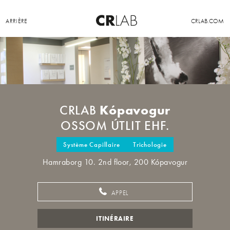
ARRIÈRE
CRLAB.COM
Kópavogur
CRLAB
OSSOM ÚTLIT EHF.
Système Capillaire
Trichologie
Hamraborg 10. 2nd floor, 200 Kópavogur
APPEL
ITINÉRAIRE