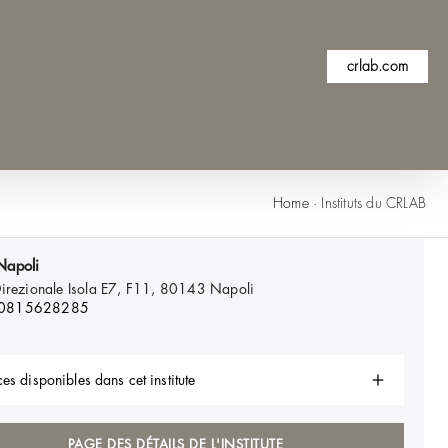
crlab.com
Home
·
Instituts du CRLAB
Napoli
Direzionale Isola E7, F11, 80143
Napoli
 0815628285
es disponibles dans cet institute
PAGE DES DÉTAILS DE L'INSTITUTE