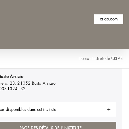
crlab.com
Home
·
Instituts du CRLAB
usto Arsizio
rera, 28, 21052
Busto Arsizio
 0331324132
es disponibles dans cet institute
PAGE DES DÉTAILS DE L'INSTITUTE