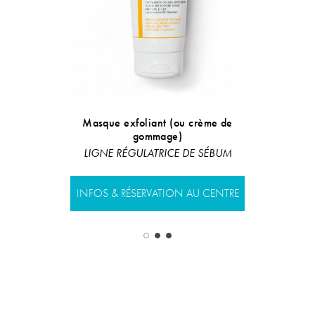
Glossy wa
Masque exfoliant (ou crème de
gommage)
Ligne restru
LIGNE RÉGULATRICE DE SÉBUM
INFOS & RÉS
INFOS & RÉSERVATION AU CENTRE