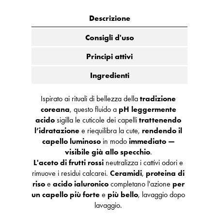
Descrizione
Consigli d'uso
Principi attivi
Ingredienti
Ispirato ai rituali di bellezza della
tradizione
coreana
, questo fluido a
pH leggermente
acido
sigilla le cuticole dei capelli
trattenendo
l’idratazione
e riequilibra la cute,
rendendo il
capello luminoso
in modo
immediato —
visibile già allo specchio
.
L'aceto di frutti rossi
neutralizza i cattivi odori e
rimuove i residui calcarei.
Ceramidi
,
proteina di
riso
e
acido ialuronico
completano l'azione
per
un capello più forte
e
più bello
, lavaggio dopo
lavaggio.