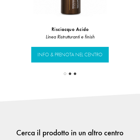
Risciacquo Acido
Spray 
Linea Ristrutturanti e finish
Te
INFO & PRENOTA NEL CENTRO
INFO & PR
Cerca il prodotto in un altro centro