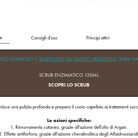
e
Consigli d'uso
Principi attivi
TTO DISMESSO E
SOSTITUITO DA NUOVO PRODOTTO
LINEA HA
SCRUB ENZIMATICO 150ML
SCOPRI LO SCRUB
isce una pulizia profonda e prepara il cuoio capelluto ai trattamenti succ
Le azioni specifiche:
1. Rinnovamento cutaneo, grazie all'azione dell'olio di Argan.
2. Effetto antiforfora, grazie all'azione cheratinolitica degli Alfaidrossiacidi