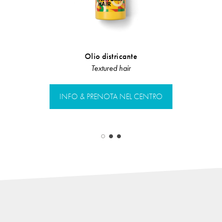
Olio districante
Ha
Textured hair
Linea Rist
INFO & PRENOTA NEL CENTRO
INFO & PR