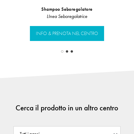
Shampoo Seboregolatore
Kit an
LInea Seboregolatrice
Linea Anti
INFO & PRENOTA NEL CENTRO
INFO & PR
Cerca il prodotto in un altro centro