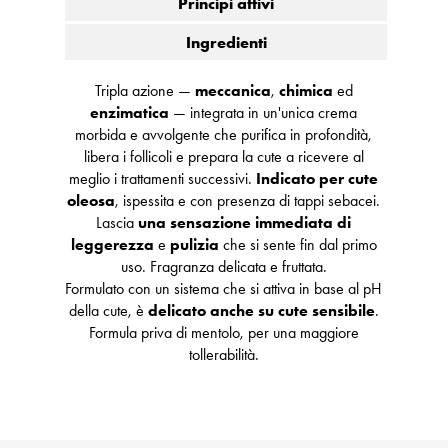
Principi attivi
Ingredienti
Tripla azione —
meccanica
,
chimica
ed
enzimatica
— integrata in un'unica crema
morbida e avvolgente che purifica in profondità,
libera i follicoli e prepara la cute a ricevere al
meglio i trattamenti successivi.
Indicato per cute
oleosa
, ispessita e con presenza di tappi sebacei.
Lascia
una sensazione immediata di
leggerezza
e
pulizia
che si sente fin dal primo
uso. Fragranza delicata e fruttata.
Formulato con un sistema che si attiva in base al pH
della cute, è
delicato anche su cute sensibile
.
Formula priva di mentolo, per una maggiore
tollerabilità.