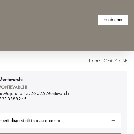
crlab.com
Home
·
Centri CRLAB
Montevarchi
MONTEVARCHI
ore Majorana 13, 52025
Montevarchi
 3313388245
menti disponibili in questo centro