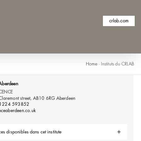
crlab.com
Home
·
Instituts du CRLAB
Aberdeen
CENCE
laremont street, AB10 6RG
Aberdeen
1224 593852
enceaberdeen.co.uk
es disponibles dans cet institute