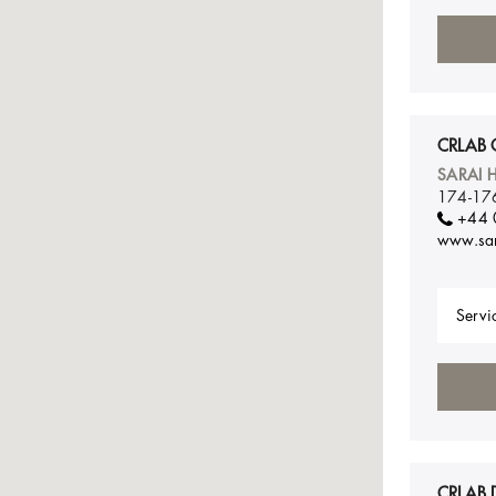
CRLAB 
SARAI 
174-176
+44 
www.sar
Servic
CRLAB 