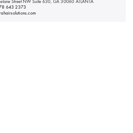
elane Street NW Suite 630, GA 30060
ATLANTA
78 643 2373
ahairsolutions.com
menti disponibili in questo centro
SCHEDA INFORMAZIONI CENTRO
AUSTIN
 HAIR
eck Ave, Ste. A101, TX 78759
AUSTIN
5127895630
hair.com
menti disponibili in questo centro