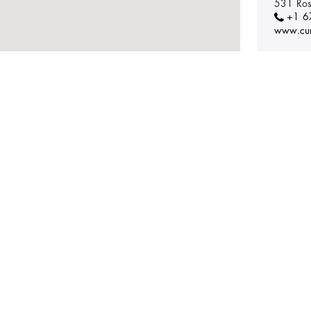
531 Ros
+1 6
www.cur
Tratta
CRLAB 
REFINED
3921 St
+1 
refined-
Tratta