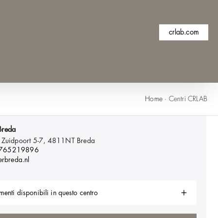
crlab.com
Home
·
Centri CRLAB
Breda
 Zuidpoort 5-7, 4811NT
Breda
 765219896
erbreda.nl
menti disponibili in questo centro