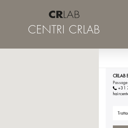
CENTRI CRLAB
CRLAB 
Passage
+31
haircent
Tratta