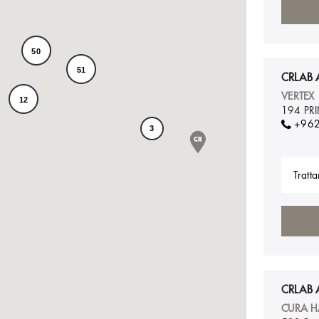
50
51
CRLAB
VERTEX
12
194 PR
+962
3
Tratta
CRLAB 
CURA H