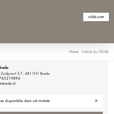
crlab.com
Home
·
Instituts du CRLAB
Breda
 Zuidpoort 5-7, 4811NT
Breda
 765219896
erbreda.nl
es disponibles dans cet institute