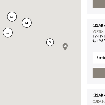
50
51
CRLAB
VERTEX
12
194 PR
+962
3
Servic
CRLAB 
CURA H