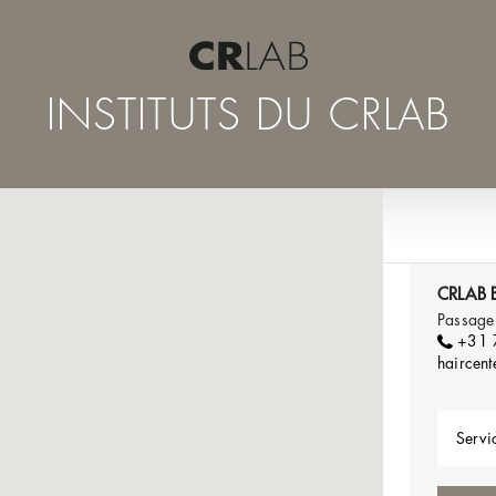
INSTITUTS DU CRLAB
CRLAB 
Passage
+31
haircent
Servic