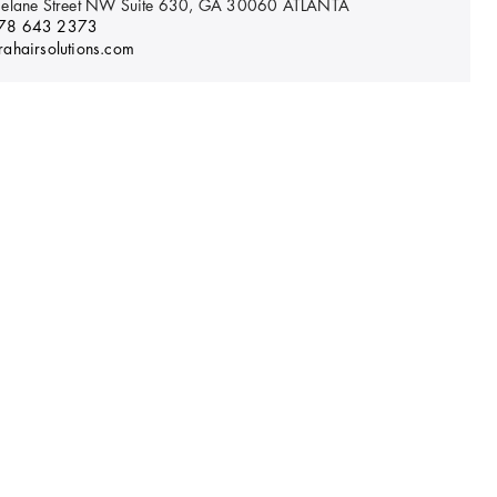
elane Street NW Suite 630, GA 30060
ATLANTA
78 643 2373
ahairsolutions.com
es disponibles dans cet institute
PAGE DES DÉTAILS DE L'INSTITUTE
AUSTIN
 HAIR
eck Ave, Ste. A101, TX 78759
AUSTIN
5127895630
hair.com
es disponibles dans cet institute