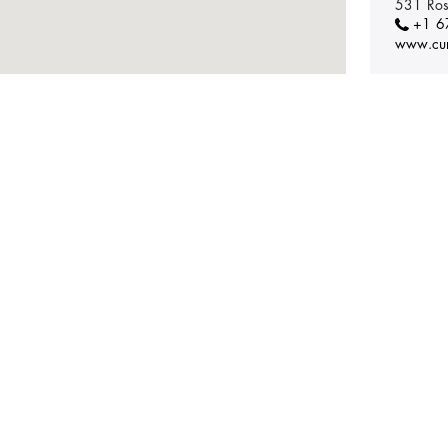
531 Ros
+1 6
www.cur
Servic
CRLAB 
REFINED
3921 St
+1 
refined-
Servic